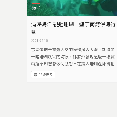
海洋
清淨海洋 親近珊瑚｜墾丁南灣淨海行
動
2001-04-16
當您懷抱著暢遊太空的憧憬潛入大海，期待能
一睹珊瑚風采的時候，卻赫然發現這麼一堆寶
特瓶不知您會做何感想。在投入珊瑚產卵轉播
的同時，這群熱愛海洋的同好，他們齊聚在墾
閱讀更多
丁南灣採取了淨海的行動。