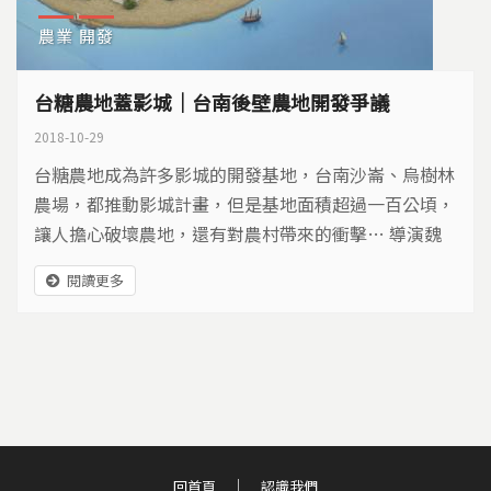
農業
開發
台糖農地蓋影城｜台南後壁農地開發爭議
2018-10-29
台糖農地成為許多影城的開發基地，台南沙崙、烏樹林
農場，都推動影城計畫，但是基地面積超過一百公頃，
讓人擔心破壞農地，還有對農村帶來的衝擊… 導演魏
德聖開拍新片(豐盛之城)，計畫選址打造熱蘭遮城、漢
閱讀更多
人聚落、平埔部落，以及開挖台江內海，透過重建歷史
場景，呈現荷蘭到明鄭時代的台灣歷史。 台南市政府
與魏德聖合作，未來將全數保留重建的歷史場景，轉做
文化體驗園區，並以BOT方式招商委託經營，...
回首頁
認識我們