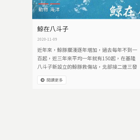
動物
海洋
鯨在八斗子
2020-11-09
近年來，鯨豚擱淺逐年增加，過去每年不到一
百起，近三年來平均一年就有150起，在基隆
八斗子新設立的鯨豚救傷站，北部接二連三發
生的鯨豚擱淺救援過程中，看到生命的脆弱與
閱讀更多
無私奉獻的專家與志工。 本該暢遊大海的鯨
豚，為何擱淺？這問題有著上百種合理的解
釋，但在牠們身上逐漸發現人類對海洋的影
響。 我們該省思人類對大海的影響，這些鯨豚
用生命給予血淋淋的提醒。