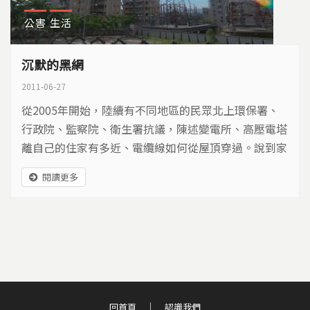
公害
生活
沉默的黑網
2011-06-27
從2005年開始，陸續有不同地區的民眾北上環保署、
行政院、監察院、衛生署抗議，陳述變電所、高壓電塔
離自己的住家有多近、電纜線如何從屋頂穿過。說到家
人罹癌、死亡時聲淚俱下，他們認為這一切，都是輸配
閱讀更多
電設施的電磁波所造成，要求政府遷走他們住家附近的
變電所、高壓電塔、電纜線...
回首頁
認識我們