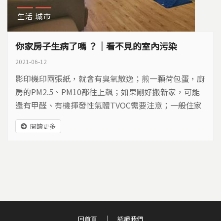
生活
城市
你家房子生病了嗎 ？｜看不見的室內污染
2021-06-12
影印機印兩張紙，就會有臭氧散逸；煎一顆荷包蛋，廚
房的PM2.5、PM10都往上飆；如果剛好搬新家，可能
還有甲醛、有機揮發性氣體TVOC需要注意；一般住家
用分離式冷氣，開了冷氣卻緊閉門窗，二氧化碳濃度不
閱讀更多
斷提高…於是出現了一個名詞叫做「病態建築」。
回首頁
認識我們