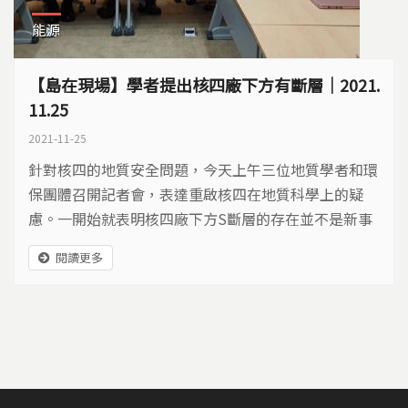
能源
【島在現場】學者提出核四廠下方有斷層｜2021.
11.25
2021-11-25
針對核四的地質安全問題，今天上午三位地質學者和環
保團體召開記者會，表達重啟核四在地質科學上的疑
慮。一開始就表明核四廠下方S斷層的存在並不是新事
證，台電早就得知S斷層存在。 當時台電在做調查時，
閱讀更多
只限於海岸線外50公里內，所以認為只有30幾公里的
斷層帶，當時台電報告中還不用"斷層"的字眼，只寫
出"線型"兩字，並且將線型分成好幾段來看，因為斷層
越長破壞力越大，當時審查委員就在會議中表達必須要
連接起來看...