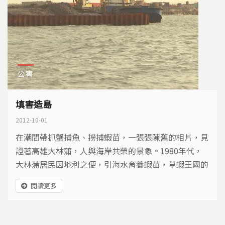
公害
填害造島
2012-10-01
在潮間帶抓蟹捕魚、撈捕蝦苗，一張張陳舊的相片，見
證著高雄大林蒲，人與海岸共榮的景象。1980年代，
大林蒲居民因地利之便，引海水育養蝦苗，草蝦王國的
盛名，不脛而走。但自從高雄港第二港口開闢之後，大
閱讀更多
林蒲的命運，被悄悄翻轉…