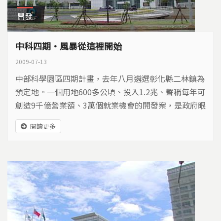
開發
中科四期‧風暴從這裡開始
2009-07-13
中部科學園區四期計畫，去年八月遴選彰化縣二林鎮為
預定地。一個用地600多公頃、投入1.2兆、聲稱每年可
創造9千億營業額、3萬個就業機會的開發案，是政府眼
中拼經濟的救命仙丹。 但另一方面，在金融海嘯重創
閱讀更多
高科技產業、國科會負債高達千億的情況下，政府決定
再度舉債興建中科四期，引爆國家資源不當投入、陷國
家經濟於更大風險的疑慮。 特別是世界農糧組織才剛
宣布，全球飢餓人口將破10億，中科四期卻徵收大面積
農地...