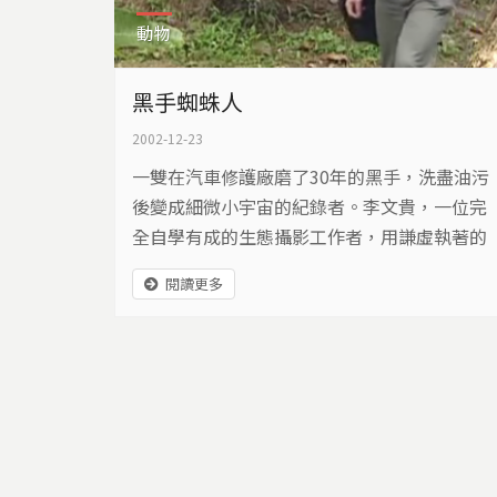
動物
黑手蜘蛛人
2002-12-23
一雙在汽車修護廠磨了30年的黑手，洗盡油污
後變成細微小宇宙的紀錄者。李文貴，一位­完
全自學有成的生態攝影工作者，用謙虛執著的
心，流連在少有人關心的蜘蛛世界。正式學­歷
閱讀更多
只有國中畢業的他，如今不但是知名的生態攝
影者，也是許多暢銷書籍的作者，他用鏡頭­詮
釋大自然，用心眼體察真善美！僅管時光推
移，20多年來阿貴與蜘蛛的約會卻從未間斷­，
今年，汽車修護工，出版了一本令生物學者都
奉為寶典的蜘蛛圖鑑！終於這些在風中、在­林
中擺蕩的八腳小怪，落腳在阿貴的書中。