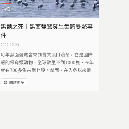
動物
黑琵之死｜黑面琵鷺發生集體暴斃事
件
2002-12-23
每年黑面琵鷺會來到曾文溪口渡冬，它是國際
級的保育類動物，全球數量不到1000隻，­今年
就有700多隻來到七股。然而，在入冬以來最
強的寒流侵襲台灣時，卻發生黑面琵鷺­集體暴
閱讀更多
斃的事件。