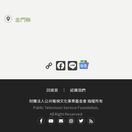
金門縣
C
F
Li
o
a
n
p
c
e
y
e
回首頁
認識我們
Li
b
財團法人公共電視文化事業基金會 版權所有
n
o
Public Television Service Foundation,
All Right Reserved
k
o
k