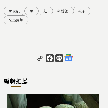
周文能
菌
菇
科博館
孢子
冬蟲夏草
C
F
Li
o
a
n
p
c
e
y
e
編輯推薦
Li
b
n
o
k
o