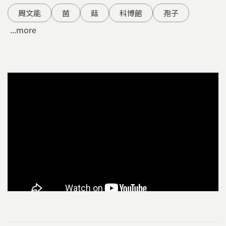
周文能
菌
菇
科博館
孢子
...more