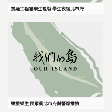
質疑工程害樂生龜裂 學生夜宿北市府
聲援樂生 民眾衝北市府與警爆推擠