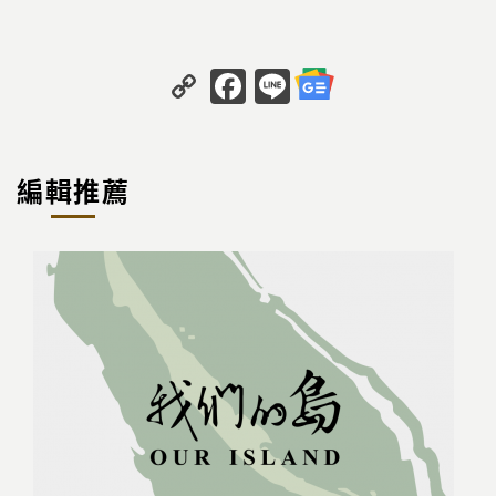
C
F
Li
o
a
n
p
c
e
y
e
編輯推薦
Li
b
n
o
k
o
k