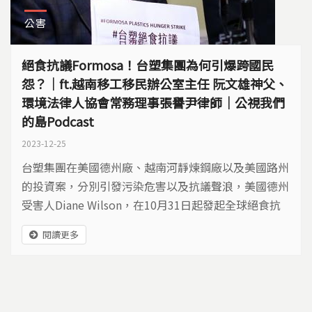
公害
絕食抗議Formosa！台塑集團為何引爆跨國民
怨？｜ft.越南移工移民辦公室主任 阮文雄神父、
環境法律人協會常務理事張譽尹律師｜公視我們
的島Podcast
2023-12-25
台塑集團在美國德州廠、越南河靜煉鋼廠以及美國路州
的投資案，分別引發污染危害以及抗議聲浪，美國德州
受害人Diane Wilson，在10月31日起發起全球絕食抗
議行動，要求台塑集團對受害社區與個人負起責任。 ​
閱讀更多