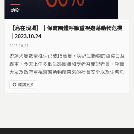
動物
【島在現場】｜保育團體呼籲重視遊蕩動物危機
｜2023.10.24
2023-10-29
遊蕩犬隻數量推估已破15萬隻，與野生動物的衝突日益
嚴重，今天上午多個生態團體和學者召開記者會，呼籲
大眾及政府重視遊蕩動物所帶來的社會安全以及生態危
機。保育團體表示穿山甲、石虎、山羌、草鴞都有過遭
閱讀更多
受攻擊的紀錄，農業部在今年5月舉辦「特定生態熱區
試辦特定台灣原生種野生動物因犬隻侵擾改善計畫」，
但試辦計畫內容都未對外界公開，希望試辦計畫資訊公
開。 台灣石虎保育協會秘書長陳美汀，...