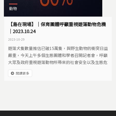
動物
【島在現場】｜保育團體呼籲重視遊蕩動物危機
｜2023.10.24
2023-10-29
遊蕩犬隻數量推估已破15萬隻，與野生動物的衝突日益
嚴重，今天上午多個生態團體和學者召開記者會，呼籲
大眾及政府重視遊蕩動物所帶來的社會安全以及生態危
機。保育團體表示穿山甲、石虎、山羌、草鴞都有過遭
閱讀更多
受攻擊的紀錄，農業部在今年5月舉辦「特定生態熱區
試辦特定台灣原生種野生動物因犬隻侵擾改善計畫」，
但試辦計畫內容都未對外界公開，希望試辦計畫資訊公
開。 台灣石虎保育協會秘書長陳美汀，...