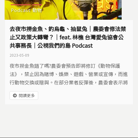
Podcast
動物
去夜市撈金魚、釣烏龜、抽鼠兔｜農委會修法禁
止又政策大轉彎？｜feat. 林樵 台灣愛兔協會公
共事務長｜公視我們的島 Podcast
2023-05-09
夜市撈金魚錯了嗎?農委會預告即將修訂《動物保護
法》，禁止因為賭博、娛樂、遊戲、營業或宣傳，而進
行動物交換或贈與。在部分業者反彈後，農委會表示將
只針對哺乳類修法(鼠兔貓狗)，金魚、烏龜等水族動物
閱讀更多
將不受限制，引起熱議。