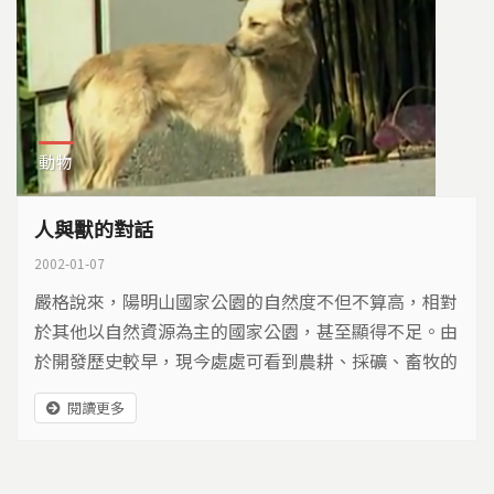
動物
人與獸的對話
2002-01-07
嚴格說來，陽明山國家公園的自然度不但不算高，相對
於其他以自然資源為主的國家公園，甚至顯得不足。由
於開發歷史較早，現今處處可看到農耕、採礦、畜牧的
痕跡；又因為鄰近都會區，放生行為、遊客的壓力，甚
閱讀更多
至據地為王的流浪狗都是生活在陽明山的生物們的一大
威脅。 在這裡，人和動物爭奪共同的有限資源，又竭
力希望創造動物的避難所。國家公園的經營者要如何運