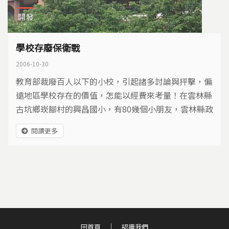
開發
學校存廢保衛戰
2006-10-30
教育部裁廢百人以下的小校，引起諸多討論與抨擊，偏
遠地區學校存在的價值，怎能以經費來考量！在雲林縣
古坑鄉崁腳村的興昌國小，有80幾個小朋友，雲林縣政
府把它列為第三階段轉型的學校，但是，在距離學校兩
閱讀更多
百多公尺外的台糖土地上，即將興建一座大型賽車場，
噪音將使學生無法繼續留在興昌國小上課，學校存廢的
保衛戰提前展開。
回首頁
認識我們