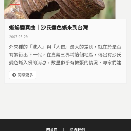
動物
蜥蜴變奏曲｜沙氏變色蜥來到台灣
2007-06-29
外來種的『進入』與『入侵』最大的差別，就在於是否
有繁衍出下一代，在嘉義三界埔這個地區，傳出有沙氏
變色蜥入侵的消息，數量似乎有擴張的情況，專家們建
議，如果不趁大幅擴散前盡速移除的話，恐怕會引發一
閱讀更多
場本土生態的危機。
回首頁
認識我們