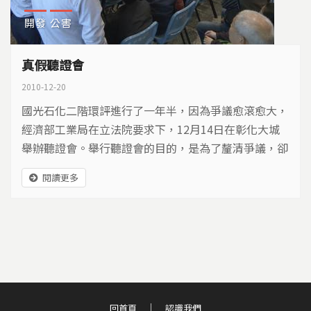
開發
公害
真假聽證會
2010-12-20
國光石化二階環評進行了一年半，因為爭議愈滾愈大，
經濟部工業局在立法院要求下，12月14日在彰化大城
舉辦聽證會。舉行聽證會的目的，是為了釐清爭議，卻
因為程序安排不當，現場爆發衝突，最後不歡而散，白
閱讀更多
白浪費了一場聽證會。什麼是聽證會、聽證會又該如何
舉辦、國光石化的聽證會失敗，究竟出了什麼問題、面
對重大議題，社會又該如何建立討論文化、凝聚共識…
回首頁
認識我們