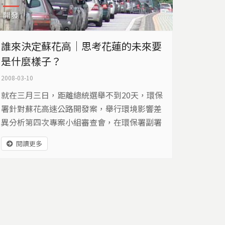
開發
誰來決定蘇花高｜思考花蓮的未來要
是什麼樣子？
2008-03-10
就在三月三日，距離總統選舉不到20天，環保
署針對蘇花高速公路開發案，舉行環境影響差
異分析第四次專案小組審查會，在環保署副署
長張子敬的主導下，最後決定有條件通過蘇花
閱讀更多
高的興建，也就是蘇澳到崇德的山區段將先行
動工。環保署為何在選前，通過這項充滿爭議
的重大開發案？環保署的角色是什麼？兩黨候
選人又如何表態？誰來決定花東的未來？