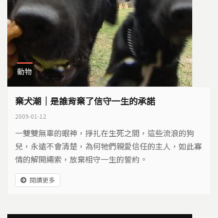
動物
棄犬潮｜是誰背棄了信守一生的承諾
2009-01-12
一雙雙無辜的眼神，掙扎在生死之間，這些流浪的狗
兒，永遠不會清楚，為何牠們親愛信任的主人，如此寡
情的解開繩索，放棄相守一生的誓約。
閱讀更多