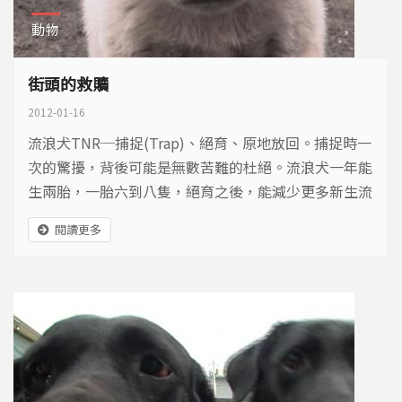
動物
街頭的救贖
2012-01-16
流浪犬TNR─捕捉(Trap)、絕育、原地放回。捕捉時一
次的驚擾，背後可能是無數苦難的杜絕。流浪犬一年能
生兩胎，一胎六到八隻，絕育之後，能減少更多新生流
浪犬的產生，只要加上完整的配套，降低環境衛生與人
閱讀更多
身安全的疑慮，眼前的流浪動物，就有機會在街頭度過
餘生。