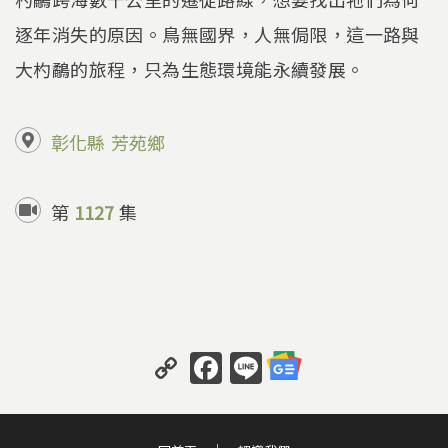
逐年消失的原因。鳥無國界，人無侷限，這一路與
大杓鷸的旅程，只為生態環境能永續發展。
彰化縣
芳苑鄉
第
1127
集
C
F
Li
o
a
n
p
c
e