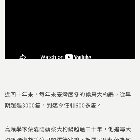
近四十年來，每年來臺灣度冬的候鳥大杓鷸，從早
期超過3000隻，到迄今僅剩600多隻。
鳥類學家蔡嘉陽觀察大杓鷸超過三十年，他追尋大
杓鷸跨海數千公里的遷徙路線，想要找出牠們為何