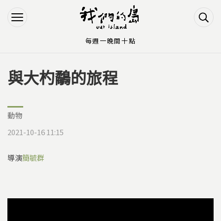
Jump to Main content
Jump to Navigation
每週一晚間十點
與大杓鷸的旅程
您在這裡
動物
2021-10-16 11:15
導演
簡毓群