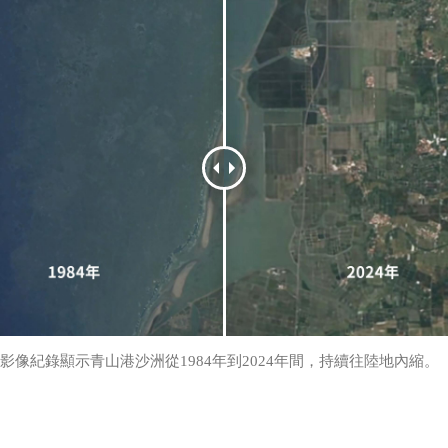
影像紀錄顯示青山港沙洲從1984年到2024年間，持續往陸地內縮。