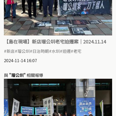
【島在現場】新店瑠公圳老宅迫遷案｜2024.11.14
新店
瑠公圳
日治時期
水圳
迫遷
老宅
2024-11-14 16:07
與
"瑠公圳"
相關報導