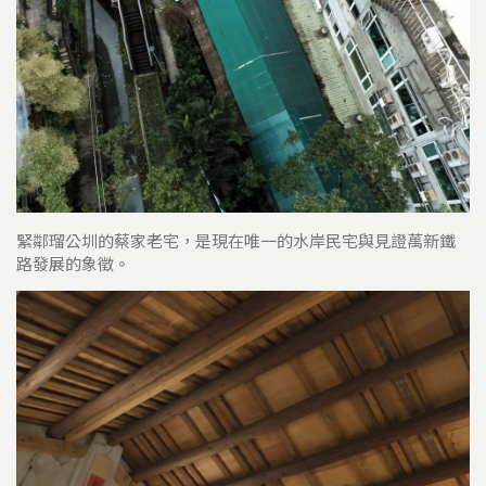
緊鄰瑠公圳的蔡家老宅，是現在唯一的水岸民宅與見證萬新鐵
路發展的象徵。