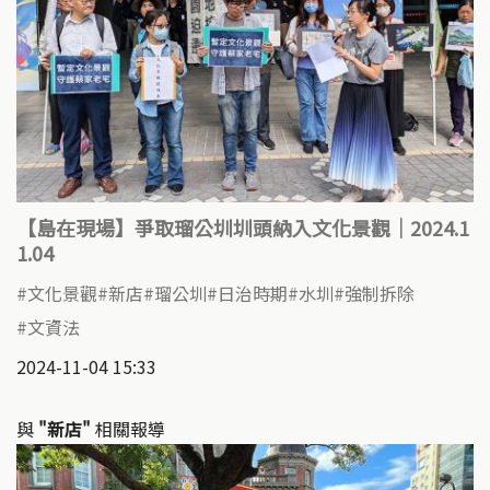
【島在現場】爭取瑠公圳圳頭納入文化景觀｜2024.1
1.04
文化景觀
新店
瑠公圳
日治時期
水圳
強制拆除
文資法
2024-11-04 15:33
與
"新店"
相關報導