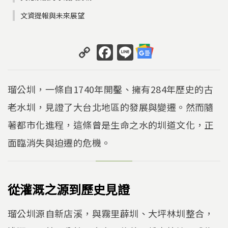
文資提報與未來展望
C
F
Li
o
a
n
p
c
e
瑠公圳，一條自1740年開鑿、擁有284年歷史的古
y
e
老水圳，見證了大台北地區的發展與變遷。然而隨
Li
b
著都市化進程，這條曾是生命之水的圳道文化，正
n
o
k
o
面臨消失與迫遷的危機。
k
從灌溉之源到歷史見證
瑠公圳源自新店溪，與霧里薜圳、大坪林圳整合，