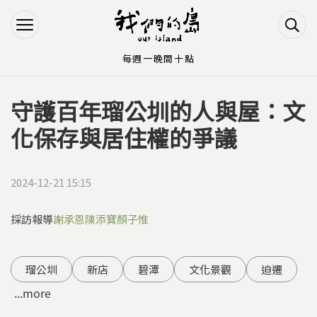
Jump to Main content
Jump to Navigation
每週一晚間十點
守護百年瑠公圳的人與屋：文
您在這裡
化保存與居住權的爭議
2024-12-21 15:15
採訪報導
謝承恩
陳添寶
顏子惟
瑠公圳
新店
碧潭
文化景觀
迫遷
...more