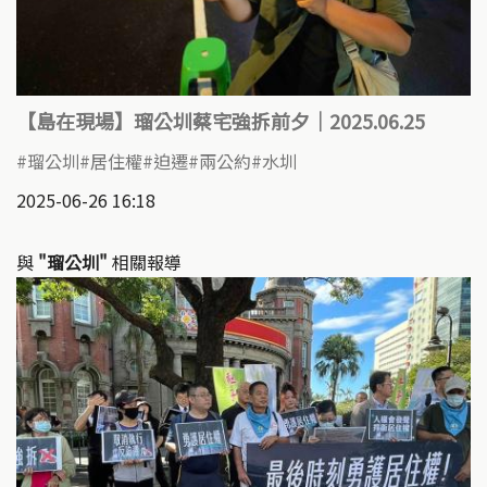
【島在現場】瑠公圳蔡宅強拆前夕｜2025.06.25
瑠公圳
居住權
迫遷
兩公約
水圳
2025-06-26 16:18
與
"瑠公圳"
相關報導