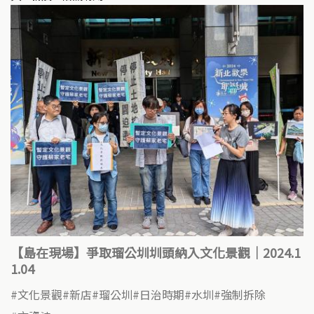
【島在現場】爭取瑠公圳圳頭納入文化景觀｜2024.1
1.04
文化景觀
新店
瑠公圳
日治時期
水圳
強制拆除