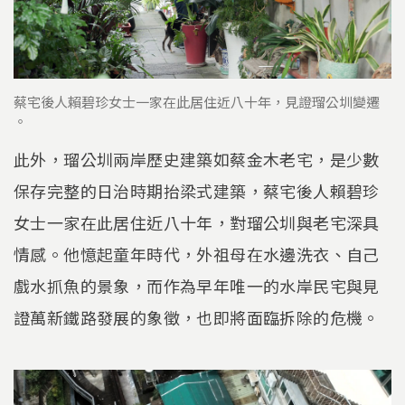
蔡宅後人賴碧珍女士一家在此居住近八十年，見證瑠公圳變遷
。
此外，瑠公圳兩岸歷史建築如蔡金木老宅，是少數
保存完整的日治時期抬梁式建築，蔡宅後人賴碧珍
女士一家在此居住近八十年，對瑠公圳與老宅深具
情感。他憶起童年時代，外祖母在水邊洗衣、自己
戲水抓魚的景象，而作為早年唯一的水岸民宅與見
證萬新鐵路發展的象徵，也即將面臨拆除的危機。