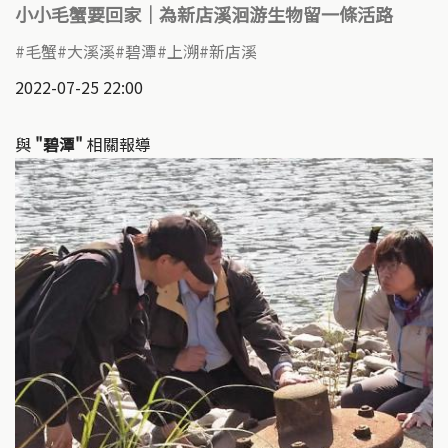
小小毛蟹要回家│為新店溪洄游生物留一條活路
毛蟹
大溪溪
碧潭
上溯
新店溪
2022-07-25 22:00
與
"碧潭"
相關報導