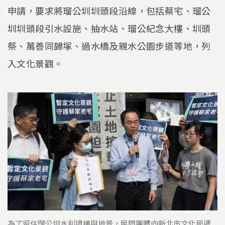
申請，要求將瑠公圳圳頭段沿線，包括蔡宅、瑠公
圳圳頭段引水設施、抽水站、瑠公紀念大樓、圳頭
祭、萬善同歸塚、過水橋及親水公園步道等地，列
入文化景觀。
為了留住瑠公圳水利遺構與地景，民間團體向新北市文化局遞