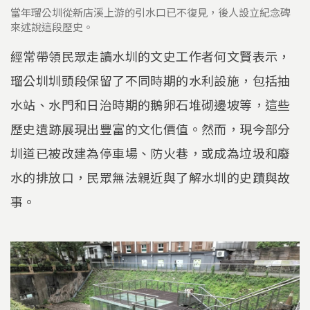
當年瑠公圳從新店溪上游的引水口已不復見，後人設立紀念碑
來述說這段歷史。
經常帶領民眾走讀水圳的文史工作者何文賢表示，
瑠公圳圳頭段保留了不同時期的水利設施，包括抽
水站、水門和日治時期的鵝卵石堆砌邊坡等，這些
歷史遺跡展現出豐富的文化價值。然而，現今部分
圳道已被改建為停車場、防火巷，或成為垃圾和廢
水的排放口，民眾無法親近與了解水圳的史蹟與故
事。