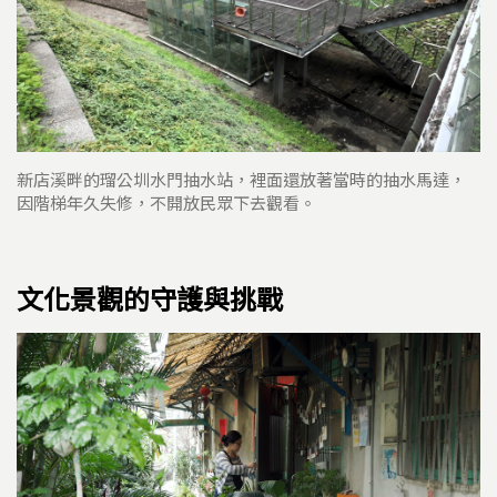
新店溪畔的瑠公圳水門抽水站，裡面還放著當時的抽水馬達，
因階梯年久失修，不開放民眾下去觀看。
文化景觀的守護與挑戰