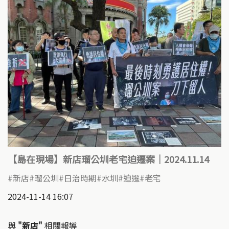
【島在現場】新店瑠公圳老宅迫遷案｜2024.11.14
新店
瑠公圳
日治時期
水圳
迫遷
老宅
2024-11-14 16:07
與
"新店"
相關報導